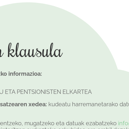
n klausula
ko informazioa:
U ETA PENTSIONISTEN ELKARTEA
esatzearen xedea:
kudeatu harremanetarako datu
uzentzeko, mugatzeko eta datuak ezabatzeko
info