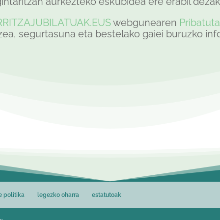
gintaritzan aurkezteko eskubidea ere erabil deza
RITZAJUBILATUAK.EUS
webgunearen
Pribatuta
ea, segurtasuna eta bestelako gaiei buruzko inf
e politika
legezko oharra
estatutoak