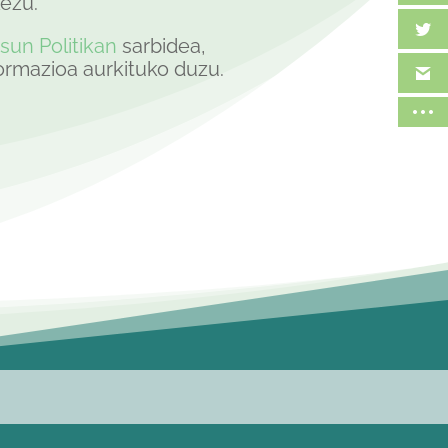
kezu.
sun Politikan
sarbidea,
ormazioa aurkituko duzu.