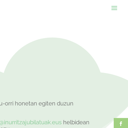
-orri honetan egiten duzun
@inurritzajubilatuak.eus
helbidean