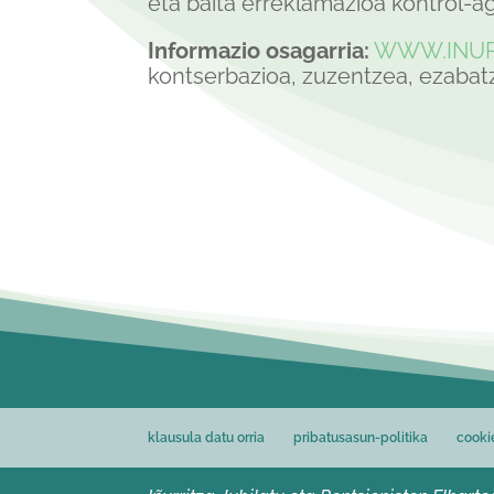
eta baita erreklamazioa kontrol-a
Informazio osagarria:
WWW.INUR
kontserbazioa, zuzentzea, ezabatz
klausula datu orria
pribatusasun-politika
cooki