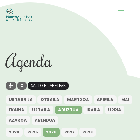
Agenda
SALTO HILABETEAK
URTARRILA
OTSAILA
MARTXOA
APIRILA
MAI
EKAINA
UZTAILA
ABUZTUA
IRAILA
URRIA
AZAROA
ABENDUA
2024
2025
2026
2027
2028